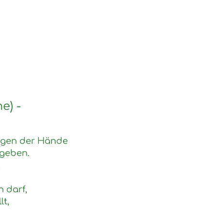
e) -
legen der Hände
egeben.
,
 darf,
t,