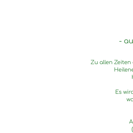
- a
Zu allen Zeite
Heilen
Es wir
wa
A