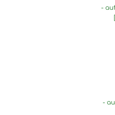
- au
- a