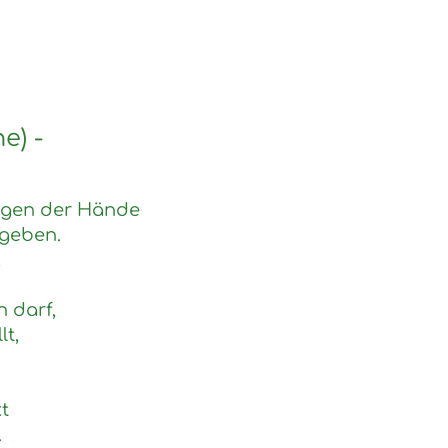
e) -
legen der Hände
egeben.
,
 darf,
t,
t
.