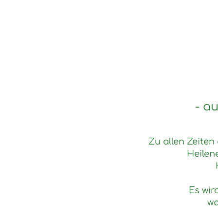
- a
Zu allen Zeite
Heilen
Es wir
wa