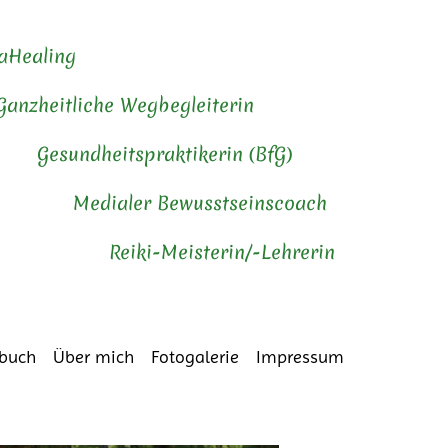
aHealing
zheitliche Wegbegleiterin
undheitspraktikerin (BfG)
dialer Bewusstseinscoach
iki-Meisterin/-Lehrerin
buch
Über mich
Fotogalerie
Impressum