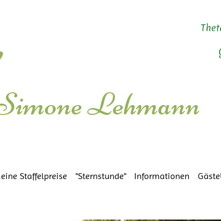
Thet
Gan
Ges
Simone Lehmann
Me
Re
eine Staffelpreise
"Sternstunde"
Informationen
Gäste